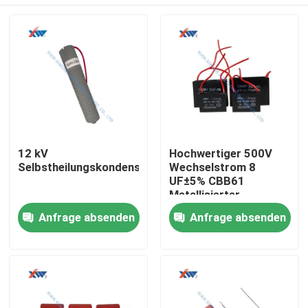
12 kV
Hochwertiger 500V
Selbstheilungskondensator
Wechselstrom 8
UF±5% CBB61
Metallisierter
Polypropylenfilm-
Haus
Anfrage absenden
Anfrage absenden
Dielektrickondensator
Produkte
VR Show