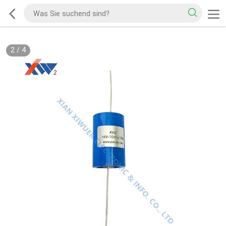
2
/
4