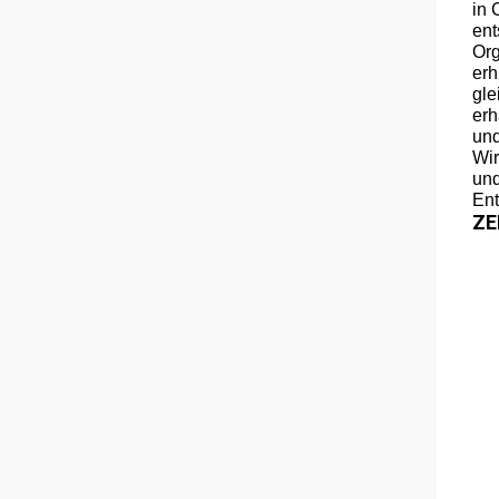
in 
ent
Org
erh
gle
erh
und
Wir
und
Ent
ZE