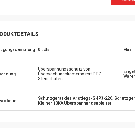
ODUKTDETAILS
fügungsdämpfung
0.5dB
Maxim
Heiraten Sie
Richar
Überspannungsschutz von
Einge
wendung
Überwachungskameras mit PTZ-
Waren
R hat eindrucksvolle
„XIWUER ist sehr innovat
Steuerhäfen
ungsfähigkeiten und zeigt gute
ausgezeichnete, intuitiv
sführungsfähigkeiten und hohe
erbracht und untersucht
tqualität.“
Zukunft hinsichtlich, wa
Schutzgerät des Anstiegs-SHP3-220
,
Schutzger
vorheben
Kleiner 10KA Überspannungsableiter
möglicherweise benötigt