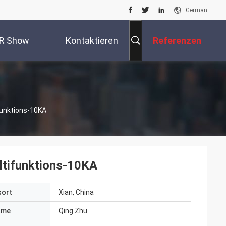
German
R Show
Kontaktieren
Referenzen
Sie Uns
funktions-10KA
ltifunktions-10KA
sort
Xian, China
ame
Qing Zhu