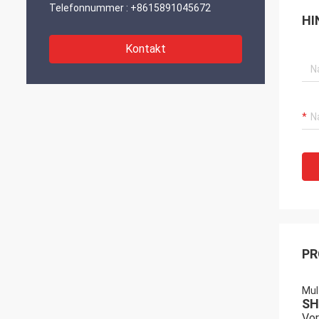
Telefonnummer :
+8615891045672
HI
Kontakt
PR
Mul
SH
Vor