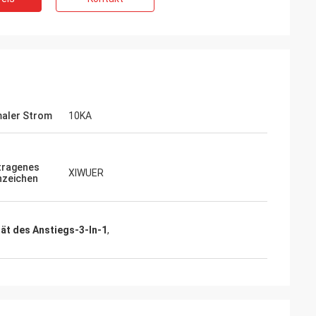
aler Strom
10KA
d
tragenes
XIWUER
zeichen
iv. Sie haben die
e Dienstleistung
 voran die
s wir
ät des Anstiegs-3-In-1
,
en.“