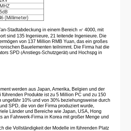
.2kV
0MHZ
.5dB
6 (Millimeter)
i'an-Stadt
abdeckung in einem Bereich
㎡
4000, mit
rt sind 135 Ingenieure, 21 leitende Ingenieure. Die
ermögen von 137 Million RMB Yuan, das ein großes
ronischen Bauelementen teilnimmt. Die Firma hat die
tors
SPD
(
Anstiegs-Schutzgerät
)
und
Hochspg
in
rument werden aus Japan, Amerika, Belgien und der
ei führenden Produkte ist zu 5 Million PC und zu 150
von ungefähr 10% und von 30% beziehungsweise durch
 und SPD, die von der Firma produziert wurde,
viele Länder und Bereiche wie Japan, USA, Hong
ts an Fahrwerk-Firma in Korea mit großer Menge und
uch die Vollständigkeit der Modelle im führenden Platz