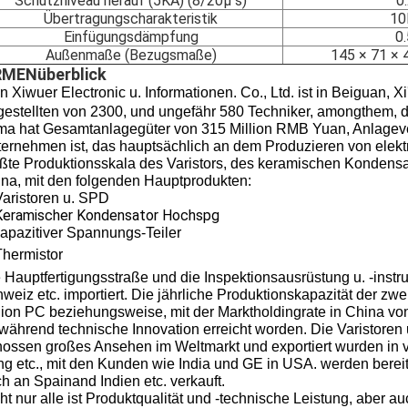
Schutzniveau herauf (5KA) (8/20μ s)
0
Übertragungscharakteristik
1
Einfügungsdämpfung
0
Außenmaße (Bezugsmaße)
145 × 71 × 4
RMENüberblick
n Xiwuer Electronic u. Informationen. Co., Ltd. ist in Beiguan, X
estellten von 2300, und ungefähr 580 Techniker, amongthem, do
ma hat Gesamtanlagegüter von 315 Million RMB Yuan, Anlagev
ernehmen ist, das hauptsächlich an dem Produzieren von elekt
ßte Produktionsskala des Varistors, des
keramischen Kondensa
na, mit den folgenden Hauptprodukten:
Varistoren u. SPD
Keramischer Kondensator Hochspg
apazitiver Spannungs-Teiler
Thermistor
 Hauptfertigungsstraße und
die Inspektionsausrüstung u. -inst
weiz etc. importiert. Die jährliche Produktionskapazität der zw
lion PC beziehungsweise, mit der Marktholdingrate in China 
twährend technische Innovation erreicht worden. Die Varistoren
ossen großes Ansehen im Weltmarkt und exportiert wurden in 
g etc., mit den Kunden wie India und GE in USA. werden berei
h an Spainand Indien etc. verkauft.
ht nur alle ist Produktqualität und -technische Leistung, aber a