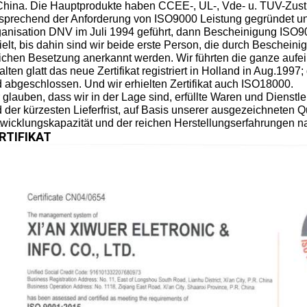
China. Die Hauptprodukte haben CCEE-, UL-, Vde- u. TUV-Zus
sprechend der Anforderung von ISO9000 Leistung gegründet un
anisation DNV im Juli 1994 geführt, dann Bescheinigung ISO90
ielt, bis dahin sind wir beide erste Person, die durch Besche
ichen Besetzung anerkannt werden. Wir führten die ganze auf
alten glatt das neue Zertifikat registriert in Holland in Aug.199
 abgeschlossen. Und wir erhielten Zertifikat auch ISO18000.
 glauben, dass wir in der Lage sind, erfüllte Waren und Diens
 der kürzesten Lieferfrist, auf Basis unserer ausgezeichneten Q
wicklungskapazität und der reichen Herstellungserfahrungen n
RTIFIKAT