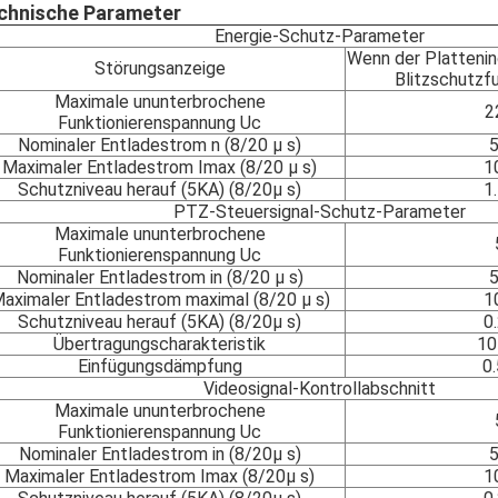
chnische Parameter
Energie-Schutz-Parameter
Wenn der Plattenindi
Störungsanzeige
Blitzschutzfu
Maximale ununterbrochene
2
Funktionierenspannung Uc
Nominaler Entladestrom n (8/20 μ s)
Maximaler Entladestrom Imax (8/20 μ s)
1
Schutzniveau herauf (5KA) (8/20μ s)
1
PTZ-Steuersignal-Schutz-Parameter
Maximale ununterbrochene
Funktionierenspannung Uc
Nominaler Entladestrom in (8/20 μ s)
aximaler Entladestrom maximal (8/20 μ s)
1
Schutzniveau herauf (5KA) (8/20μ s)
0
Übertragungscharakteristik
1
Einfügungsdämpfung
0
Videosignal-Kontrollabschnitt
Maximale ununterbrochene
Funktionierenspannung Uc
Nominaler Entladestrom in (8/20μ s)
Maximaler Entladestrom Imax (8/20μ s)
1