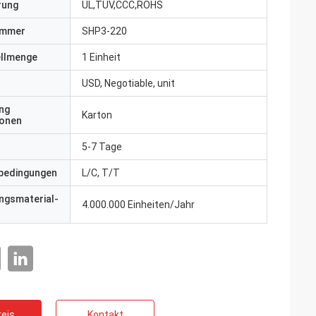
erung
UL,TUV,CCC,ROHS
ummer
SHP3-220
ellmenge
1 Einheit
USD, Negotiable, unit
ng
Karton
ionen
5-7 Tage
bedingungen
L/C, T/T
ngsmaterial-
4.000.000 Einheiten/Jahr
eis
Kontakt