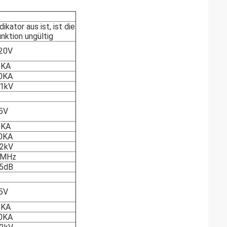
kator aus ist, ist die
nktion ungültig
20V
5KA
0KA
.1kV
5V
5KA
0KA
.2kV
0MHz
.5dB
5V
5KA
0KA