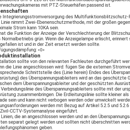
rwachungskameras mit PTZ-Steuerhäfen passend ist.
genschaften
e Integrierungsstromversorgung des Multifunktionsblitzschutz-
 Linie nimmt Zwei-Ebenenschutzmethode, mit der großen gegenw
imale Strom kann 10KA sein.
hat die Funktion der Anzeige der Verschlechterung der Blitzsc
 Normalbetriebs grün. Wenn die Anzeigelampe erlischt, erinnert
gefallen ist und in der Zeit ersetzt werden sollte.
fügungsdämpfung:
<0>
oduktinstallation
tallation sollte von den relevanten Fachleuten durchgeführt wer
n die Linie angeschlossen wird: fügen Sie die externen Stromve
sprechende Schnittstelle des (Linie herein) Endes des Überspa
srüstung) des Überspannungsableiters wird an das geschützte G
schen dem Überspannungsableiter und der geschützten Ausrüstun
 Verbindungslinie des Überspannungsableiters sollte mit der ursp
rüstung zusammenbringen. Die Erdleitungslinie sollte kleiner als
ade sein und kann nicht verbogen werden oder umwickelt werde
ungsanforderungen werden mit Bezug auf Artikel 5.2.5 und 5.2.
 Zivil-CCTV-Systemanalyse eingeführt.
 Linien, die an angeschlossen werden und an den Überspannungs
lten separat gelegt werden und sollten nicht überschnitten werd
leifungsphänomen geben.