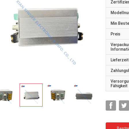
Zertifizi
Modelln
Min Best
Preis
Verpacku
Informat
Lieferzeit
Zahlungs
Versorgu
Fähigkeit
Bestpr