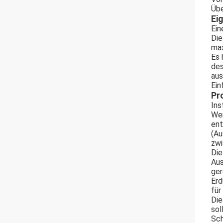
Übe
Ei
Ein
Die
max
Es 
des
aus
Ein
Pr
Ins
Wen
ent
(Au
zwi
Die
Aus
ger
Erd
für
Die
sol
Sch