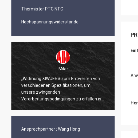
Thermistor PTC NTC
Hochspannungswiderstände
PR
Ein
Mike
An
„Widmung XIWUERS zum Entwerfen von
„XIWUE
verschiedenen Spezifikationen, um
Forsch
unsere zwingenden
Erstau
Verarbeitungsbedingungen zu erfüllen ist
Produk
Her
ein Testament zu unseren Jahren der
Forschung und Entwicklung.“
Ansprechpartner :
Wang Hong