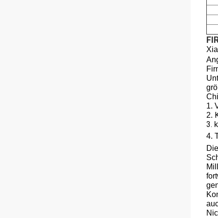
FI
Xia
Ang
Fir
Unt
grö
Chi
1. 
2.
3.
k
4.
Die
Sch
Mil
for
gen
Kon
auc
Nic