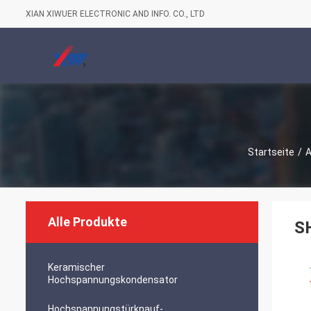
XIAN XIWUER ELECTRONIC AND INFO. CO., LTD
Startseite
/
A
Alle Produkte
SH
Keramischer
Hochspannungskondensator
Hochspannungstürknauf-