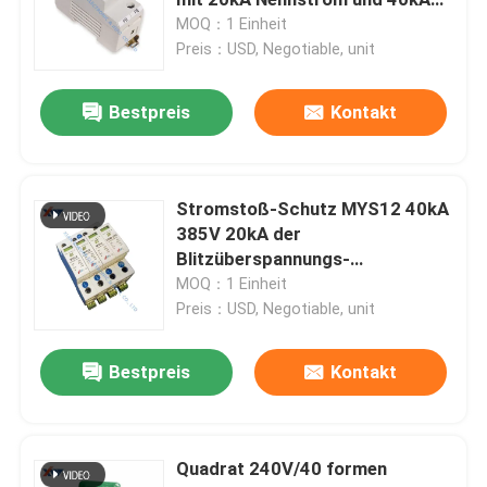
maximalem Einschlagstrom für
MOQ：1 Einheit
den Schutz vor N-PE
Preis：USD, Negotiable, unit
Hochspannungsfolienkondensator
Bestpreis
Kontakt
Live Line Capacitors
Anstiegs-Schutzgerät
Stromstoß-Schutz MYS12 40kA
385V 20kA der
Blitzüberspannungs-
Hochspannungsvakuumleistungsschalter
Schutzgerät-hohen Qualität
MOQ：1 Einheit
Wechselstrom 3+1
Preis：USD, Negotiable, unit
Schaltanlagen-Temperaturfühler
Bestpreis
Kontakt
Spannungs-Messwandler
Quadrat 240V/40 formen
Kapazitiver Spannungsprüfer