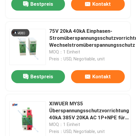
Bestpreis
Kontakt
75V 20kA 40kA Einphasen-
Stromüberspannungsschutzvorricht
Wechselstromüberspannungsschutz
MOQ：1 Einheit
Preis：USD, Negotiable, unit
Bestpreis
Kontakt
XIWUER MYS5
Überspannungsschutzvorrichtung
40kA 385V 20KA AC 1P+NPE für
eine 380V-Stromversorgung
MOQ：1 Einheit
Preis：USD, Negotiable, unit