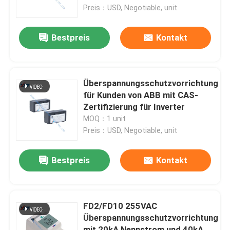
Hutschienenmontage
Preis：USD, Negotiable, unit
Über uns
Bestpreis
Kontakt
Fabrik-Ausflug
Überspannungsschutzvorrichtung
Qualitätskontrolle
für Kunden von ABB mit CAS-
Zertifizierung für Inverter
MOQ：1 unit
treten Sie mit uns in Verbindung
Preis：USD, Negotiable, unit
Fordern Sie ein Zitat
Bestpreis
Kontakt
Keramischer Hochspannungskondensator
FD2/FD10 255VAC
Überspannungsschutzvorrichtung
Hochspannungstürknauf-Kondensatoren
mit 20kA Nennstrom und 40kA