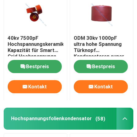
40kv 7500pF
ODM 30kv 1000pF
Hochspannungskeramikkondensator
ultra hohe Spannung
Kapazität für Smart
Türknopf
Grid Hochspannungs-
Kondensatoren super
Stromversorgung
kleine Größe
Bestpreis
Bestpreis
Schweißgeräte
Kontakt
Kontakt
Hochspannungsfolienkondensator
(58)