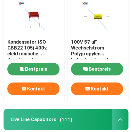
Kondensator ISO
100V 57 uF
CBB22 105j 400v,
Wechselstrom-
elektronische
Polypropylen
Bauelement-
Folienkondensator
Kondensator
CBB20 axiales
Bestpreis
Bestpreis
metallisiertes
Kontakt
Kontakt
Live Line Capacitors
(111)