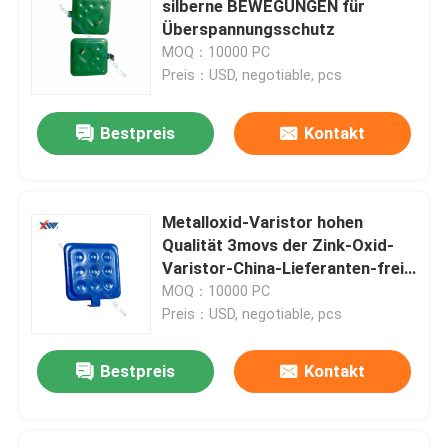
silberne BEWEGUNGEN für
Überspannungsschutz
Kapazitiver Spannungs-Teiler
MOQ：10000 PC
Preis：USD, negotiable, pcs
Kapazitiver Isolator
Bestpreis
Kontakt
BewegungsMetalloxid-Varistor
Metalloxid-Varistor hohen
Thermistor PTC NTC
Qualität 3movs der Zink-Oxid-
Varistor-China-Lieferanten-freie
der Beispiel34s 431K
MOQ：10000 PC
Hochspannungswiderstände
keramisches 580-660V
Preis：USD, negotiable, pcs
Bestpreis
Kontakt