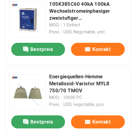
105K385C60 40kA 100kA
Wechselstromeinphasiger
zweistufiger
Tandemblitzschutzkasten
MOQ：1 Einheit
Preis：USD, Negotiable, unit
Bestpreis
Kontakt
Energiequellen-Hemme
Metalloxid-Varistor MYL8
750/70 TMOV
MOQ：10000 PC
Preis：USD, negotiable, pcs
Bestpreis
Kontakt