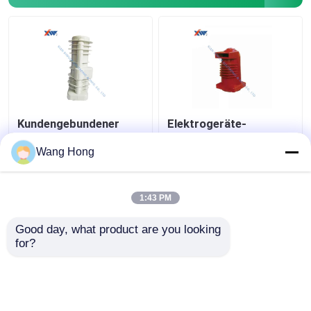
Kundengebundener
Elektrogeräte-
intelligenter
Spannungs-
Hochspannungsvakuumleistungsschalter-
Epoxidharz-Isolierung
Wang Hong
Spannungs-
24kv 630A Soem
Transformator
Bestpreis
Bestpreis
1:43 PM
Good day, what product are you looking 
Kontakt
Kontakt
for?
Sehen Sie mehr an