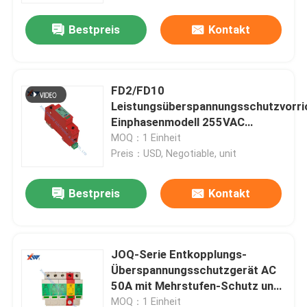
Bestpreis
Kontakt
FD2/FD10
Leistungsüberspannungsschutzvorri
Einphasenmodell 255VAC
Überspannungssperre
MOQ：1 Einheit
Preis：USD, Negotiable, unit
Bestpreis
Kontakt
Haus
JOQ-Serie Entkopplungs-
Produkte
Überspannungsschutzgerät AC
50A mit Mehrstufen-Schutz und
Zinkoxid-Ableiter für 35mm
VR Show
MOQ：1 Einheit