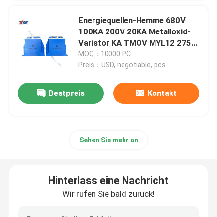
Energiequellen-Hemme 680V
100KA 200V 20KA Metalloxid-
Varistor KA TMOV MYL12 275V
100
MOQ：10000 PC
Preis：USD, negotiable, pcs
Bestpreis
Kontakt
Sehen Sie mehr an
Hinterlass eine Nachricht
Wir rufen Sie bald zurück!