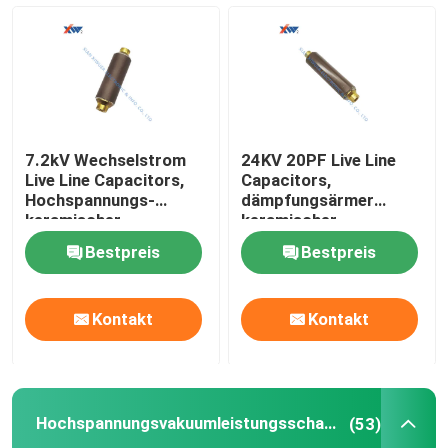
7.2kV Wechselstrom
24KV 20PF Live Line
Live Line Capacitors,
Capacitors,
Hochspannungs-
dämpfungsärmer
keramischer
keramischer
Kondensator 150pf
Kondensator Hochspg
Bestpreis
Bestpreis
Kontakt
Kontakt
Hochspannungsvakuumleistungsschalter
(53)