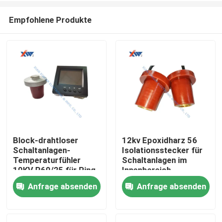
Empfohlene Produkte
Block-drahtloser
12kv Epoxidharz 56
Schaltanlagen-
Isolationsstecker für
Haus
Temperaturfühler
Schaltanlagen im
10KV P60/25 für Ring
Innenbereich
Main Units
Anfrage absenden
Anfrage absenden
Produkte
VR Show