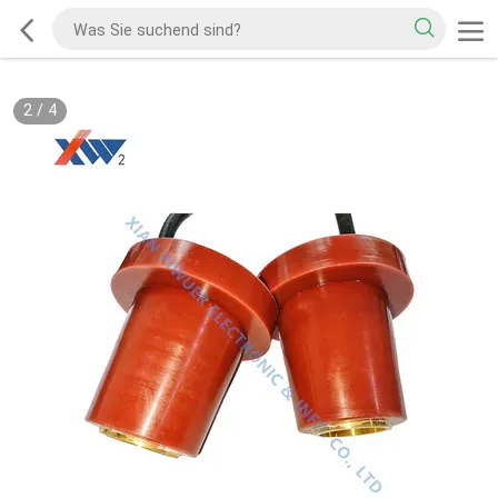
2
/
4