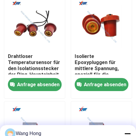
Über uns
Fabrik-Ausflug
Qualitätskontrolle
Drahtloser
Isolierte
Temperatursensor für
Epoxypluggen für
den Isolationsstecker
mittlere Spannung,
der Ring-Haupteinheit
speziell für die
treten Sie mit uns in Verbindung
35 kV
Isolierung von
Anfrage absenden
Anfrage absenden
hochtemperaturbeständig
Innenräumen aus
Gussharz für mittlere
Fordern Sie ein Zitat
Spannung
Keramischer Hochspannungskondensator
Hochspannungstürknauf-Kondensatoren
Wang Hong