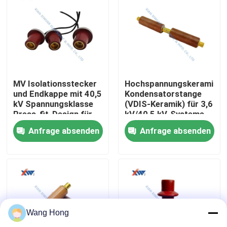
Über uns
Fabrik-Ausflug
MV Isolationsstecker
Hochspannungskeramisc
Qualitätskontrolle
und Endkappe mit 40,5
Kondensatorstange
kV Spannungsklasse
(VDIS-Keramik) für 3,6
Press-fit-Design für
kV/40,5 kV-Systeme
Schaltanlage-Ports
mit ultra-niedriger
treten Sie mit uns in Verbindung
Anfrage absenden
Anfrage absenden
aus hochwertigem
Teilentladung und
isolierendem Polymer
hoher
Isolationsbeständigkeit
Fordern Sie ein Zitat
Keramischer Hochspannungskondensator
Wang Hong
Hochspannungstürknauf-Kondensatoren