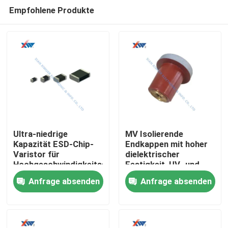
Empfohlene Produkte
Ultra-niedrige
MV Isolierende
Kapazität ESD-Chip-
Endkappen mit hoher
Varistor für
dielektrischer
Haus
Hochgeschwindigkeitssignale
Festigkeit, UV- und
und
Feuchtigkeitsbeständigke
Anfrage absenden
Anfrage absenden
Fahrzeugkreislaufschutz
für Schaltanlagen und
Produkte
Kabelräume
VR Show