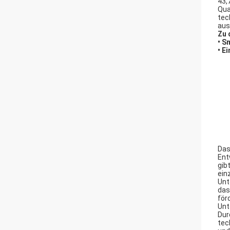
43,
Qua
tec
aus
Zu 
• S
• E
Das
Ent
gib
ein
Unt
das
för
Unt
Dur
tec