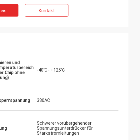
eis
Kontakt
nieren und
mperaturbereich
d
-40℃ - +125℃
er Chip ohne
ung)
iv. Sie haben die
e Dienstleistung
 voran die
s wir
sperrspannung
380AC
en.“
Schwerer vorübergehender
ung
Spannungsunterdrücker für
Starkstromleitungen