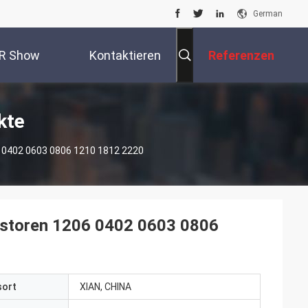
German
R Show
Kontaktieren
Referenzen
Sie Uns
kte
 0402 0603 0806 1210 1812 2220
istoren 1206 0402 0603 0806
sort
XIAN, CHINA