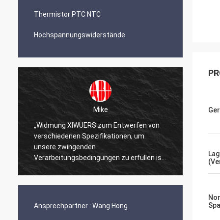
Thermistor PTC NTC
Hochspannungswiderstände
PR
Mike
Ger
„Widmung XIWUERS zum Entwerfen von
„XIWUE
verschiedenen Spezifikationen, um
Forsch
unsere zwingenden
Erstau
Lag
Verarbeitungsbedingungen zu erfüllen ist
Produk
(Ve
ein Testament zu unseren Jahren der
Forschung und Entwicklung.“
Nom
Sp
Ansprechpartner :
Wang Hong