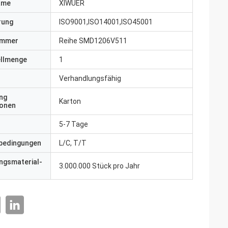
ame
XIWUER
erung
ISO9001,ISO14001,ISO45001
ummer
Reihe SMD1206V511
ellmenge
1
Verhandlungsfähig
ng
Karton
ionen
5-7 Tage
bedingungen
L/C, T/T
ngsmaterial-
3.000.000 Stück pro Jahr