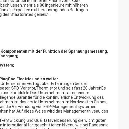
chäftsstandorte mit einer Fläche von 43052
schlüssen,mehr als 80 Ingenieure mit höheren
Xian als Experten mit herausragenden Beiträgen
g des Staatsrates genießt.
und Komponenten mit der Funktion der Spannungsmessung,
rsorgung;
system;
 PingGao Electric und so weiter.
Unternehmen verfügt über Erfahrungen bei der
ator, SPD, Varistor,Thermistor und seit fast 20 JahrenEs
Schlüsselprodukte.Das Unternehmen ist mit einem
gende Garantie für die kontinuierliche Entwicklung des
ehmen ist das erste Unternehmen im Nordwesten Chinas,
, das die Verwendung von ERP-Managementsystemen
alten hat.Auf diese Weise wird das Managementniveau des
d -entwicklung,und Qualitätsverbesserung die wichtigsten
m international fortgeschrittenen Niveau wie bei Panasonic