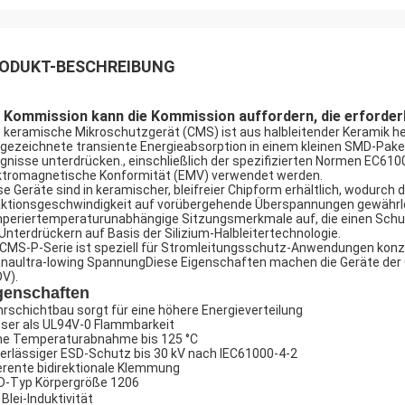
ODUKT-BESCHREIBUNG
 Kommission kann die Kommission auffordern, die erforder
 keramische Mikroschutzgerät (CMS) ist aus halbleitender Keramik her
gezeichnete transiente Energieabsorption in einem kleinen SMD-Pake
ignisse unterdrücken., einschließlich der spezifizierten Normen EC610
ktromagnetische Konformität (EMV) verwendet werden.
se Geräte sind in keramischer, bleifreier Chipform erhältlich, wodurch di
ktionsgeschwindigkeit auf vorübergehende Überspannungen gewährle
periertemperaturunabhängige Sitzungsmerkmale auf, die einen Schutz 
 Unterdrückern auf Basis der Silizium-Halbleitertechnologie.
 CMS-P-Serie ist speziell für Stromleitungsschutz-Anwendungen konzip
anaultra-lowing SpannungDiese Eigenschaften machen die Geräte der
V).
genschaften
rschichtbau sorgt für eine höhere Energieverteilung
ser als UL94V-0 Flammbarkeit
ne Temperaturabnahme bis 125 °C
erlässiger ESD-Schutz bis 30 kV nach IEC61000-4-2
erente bidirektionale Klemmung
-Typ Körpergröße 1206
l Blei-Induktivität