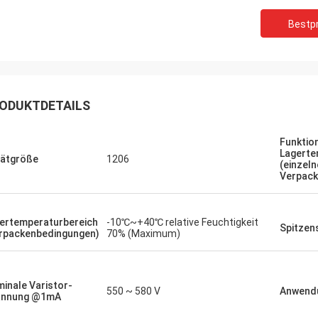
Bestpr
ODUKTDETAILS
Funktio
Lagerte
Heiraten Sie
Richar
ätgröße
1206
(einzeln
Verpack
R hat eindrucksvolle
„XIWUER ist sehr innovat
ungsfähigkeiten und zeigt gute
ausgezeichnete, intuitiv
sführungsfähigkeiten und hohe
erbracht und untersucht
ertemperaturbereich
-10℃~+40℃ relative Feuchtigkeit
tqualität.“
Zukunft hinsichtlich, wa
Spitzen
rpackenbedingungen)
70% (Maximum)
möglicherweise benötigt
inale Varistor-
550 ~ 580 V
Anwend
annung @1mA