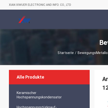
XIAN XIWUER ELECTRONIC AND INFO. CO., LTD
Be
Startseite
/
BewegungsMetallox
Alle Produkte
A
1
Keramischer
Hochspannungskondensator
Hochspannungstürknauf-