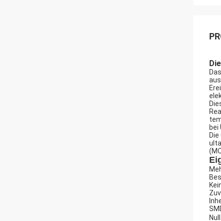
PR
Die
Das
aus
Ere
ele
Die
Rea
tem
bei
Die
ult
(MO
Ei
Meh
Bes
Kei
Zuv
Inh
SMD
Nul