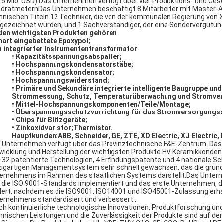
75 Mio. USD).Das Unternehmen verfügt über vier Produktions- und Ges
dratmeternDas Unternehmen beschäftigt 8 Mitarbeiter mit Master-Ab
hnischen Titeln 12 Techniker, die von der kommunalen Regierung von 
gezeichnet wurden, und 1 Sachverständiger, der eine Sondervergütun
den wichtigsten Produkten gehören
mart eingebettete Epoxypol;
in integrierter Instrumententransformator
• Kapazitätsspannungsabspalter;
• Hochspannungskondensatorstäbe;
• Hochspannungskondensator;
• Hochspannungswiderstand;
• Primäre und Sekundäre integrierte intelligente Baugruppe 
Strommessung, Schutz, Temperaturüberwachung und Stromve
• Mittel-Hochspannungskomponenten/Teile/Montage;
• Überspannungsschutzvorrichtung für das Stromversorgungs
• Chips für Blitzgeräte;
• Zinkoxidvaristor;Thermistor.
Hauptkunden:
ABB, Schneider, GE, ZTE, XD Electric, XJ Electric,
 Unternehmen verfügt über das Provinztechnische F&E-Zentrum. Das 
wicklung und Herstellung der wichtigsten Produkte HV Keramikkondens
t 32 patentierte Technologien, 4 Erfindungspatente und 4 nationale 
zigartigen Managementsystem sehr schnell gewachsen, das die grundle
ernehmens im Rahmen des staatlichen Systems darstellt.Das Untern
 die ISO 9001-Standards implementiert und das erste Unternehmen
dert, nachdem es die ISO9001, ISO14001 und ISO45001-Zulassung erh
ernehmens standardisiert und verbessert..
ch kontinuierliche technologische Innovationen, Produktforschung un
hnischen Leistungen und die Zuverlässigkeit der Produkte sind auf de