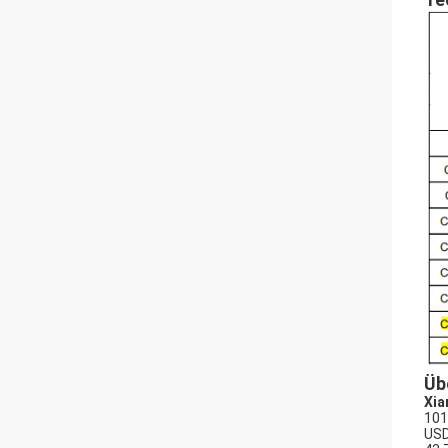
Üb
Xia
101
USD