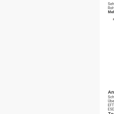
Seh
RoH
Meh
An
Sch
Übe
EFT
ESD
Te