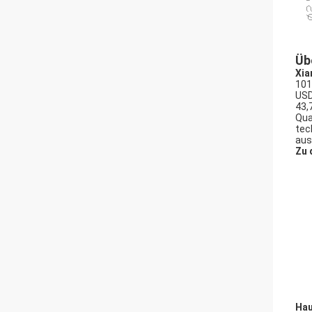
Üb
Xia
101
USD
43,
Qua
tec
aus
Zu 
Hau