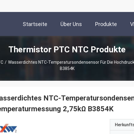
Startseite
Über Uns
Produkte
V
Thermistor PTC NTC Produkte
TC
/
Wasserdichtes NTC-Temperatursondensensor Für Die Hochdruc
B3854K
asserdichtes NTC-Temperatursondensens
emperaturmessung 2,75kΩ B3854K
Herkunft