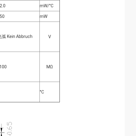
2.0
mW/°C
 50
mW
Kein Abbruch
V
 100
MΩ
°C