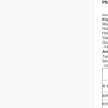
PR
Was
Ei
Was
Hoh
Ho
Sta
Qua
- I
An
Te
Sma
- I
标 称
材料
时间