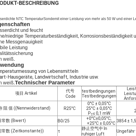
ODUKT-BESCHREIBUNG
serdichte NTC Temperatur
Sonde
mit einer Leistung von mehr als 50 W und einer 
genschaften
serdicht und feucht
e/niedrige Temperaturbeständigkeit, Korrosionsbeständigkeit 
he Messgenauigkeit
bile Leistung
litätssicherung
ch weiß.
wendung
mperaturmessung von Lebensmitteln
rt-Hausgeräte, Landwirtschaft, Industrie usw.
Technischer Parameter
ch weiß.
Leis
代号
testbedingungen
项目 Artikel
Leist
Testbedingungen
Code
Anfor
0°C ± 0,05°C
 阻 值 ((Nennwiderstand)
R25°C
25°C ± 0,05°C
P
≤ 0,1 mW
T
+0°C±0,05°C,
常数 (Bwert)
B0/25
3854 ± 1,
+25°C ± 0,05°C
静止空气中 In
常数 (Zeitkonstante))
τ
Ungefähr v
ruhiger Luft