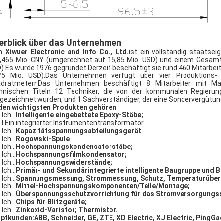
erblick über das Unternehmen
n Xiwuer Electronic and Info Co., Ltd.
ist ein vollständig staats
,465 Mio. CNY (umgerechnet auf 15,85 Mio. USD) und einem Gesamt
).Es wurde 1976 gegründet.Derzeit beschäftigt sie rund 460 Mitarbe
75 Mio. USD).Das Unternehmen verfügt über vier Produktions-
dratmeternDas Unternehmen beschäftigt 8 Mitarbeiter mit Mas
hnischen Titeln 12 Techniker, die von der kommunalen Regierun
gezeichnet wurden, und 1 Sachverständiger, der eine Sondervergütun
den wichtigsten Produkten gehören
Ich...
Intelligente eingebettete Epoxy-Stäbe;
l Ein integrierter Instrumententransformator
Ich...
Kapazitätsspannungsabteilungsgerät
Ich...
Rogowski-Spule
Ich...
Hochspannungskondensatorstäbe;
Ich...
Hochspannungsfilmkondensator;
Ich...
Hochspannungswiderstände;
Ich...
Primär- und Sekundärintegrierte intelligente Baugruppe und B
Ich...
Spannungsmessung, Strommessung, Schutz, Temperaturüber
Ich...
Mittel-Hochspannungskomponenten/Teile/Montage;
Ich...
Überspannungsschutzvorrichtung für das Stromversorgungs
Ich...
Chips für Blitzgeräte;
Ich...
Zinkoxid-Varistor; Thermistor.
ptkunden:
ABB, Schneider, GE, ZTE, XD Electric, XJ Electric, PingGa