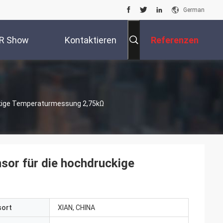
German
R Show
Kontaktieren
Referenzen
Sie Uns
kige Temperaturmessung 2,75kΩ
or für die hochdruckige
sort
XIAN, CHINA