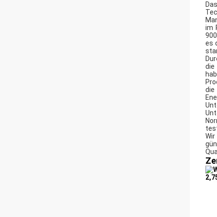
Das
Tec
Man
im 
900
es 
sta
Dur
die
hab
Pro
die
Ene
Unt
Unt
Nor
tes
Wir
gü
Qua
Ze