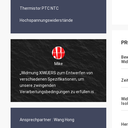
Thermistor PTC NTC
Hochspannungswiderstände
PR
Bew
Wid
Mike
„Widmung XIWUERS zum Entwerfen von
„XIWUE
verschiedenen Spezifikationen, um
Forsch
Zei
unsere zwingenden
Erstau
Verarbeitungsbedingungen zu erfüllen ist
Produk
ein Testament zu unseren Jahren der
Wid
Iso
Forschung und Entwicklung.“
Ansprechpartner :
Wang Hong
Her