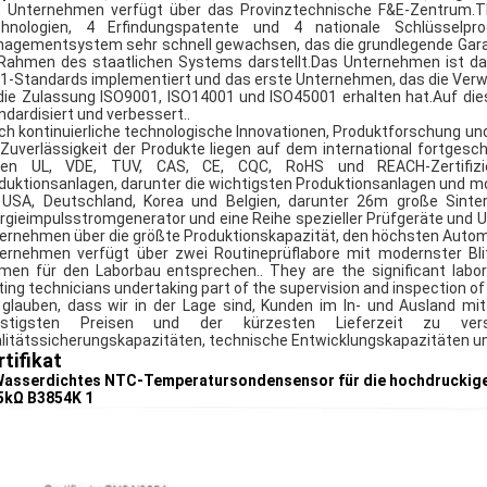
 Unternehmen verfügt über das Provinztechnische F&E-Zentrum.The
hnologien, 4 Erfindungspatente und 4 nationale Schlüsselpr
agementsystem sehr schnell gewachsen, das die grundlegende Garant
Rahmen des staatlichen Systems darstellt.Das Unternehmen ist da
1-Standards implementiert und das erste Unternehmen, das die V
die Zulassung ISO9001, ISO14001 und ISO45001 erhalten hat.Auf d
ndardisiert und verbessert..
ch kontinuierliche technologische Innovationen, Produktforschung un
 Zuverlässigkeit der Produkte liegen auf dem international fortges
en UL, VDE, TUV, CAS, CE, CQC, RoHS und REACH-Zertifizier
duktionsanlagen, darunter die wichtigsten Produktionsanlagen und m
 USA, Deutschland, Korea und Belgien, darunter 26m große Sint
rgieimpulsstromgenerator und eine Reihe spezieller Prüfgeräte und 
ernehmen über die größte Produktionskapazität, den höchsten Automa
ernehmen verfügt über zwei Routineprüflabore mit modernster Bli
men für den Laborbau entsprechen.. They are the significant labor
ting technicians undertaking part of the supervision and inspection of
 glauben, dass wir in der Lage sind, Kunden im In- und Ausland mi
nstigsten Preisen und der kürzesten Lieferzeit zu vers
litätssicherungskapazitäten, technische Entwicklungskapazitäten un
rtifikat