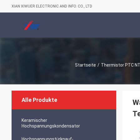
XIAN XIWUER ELECTRONIC AND INFO. CO., LTD
Startseite
/
Thermistor PTC N
Alle Produkte
W
T
Keramischer
Hochspannungskondensator
Hochspannungstürknauf-