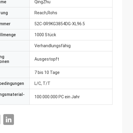
ame
QingZhu
erung
Reach,Rohs
ummer
52C-0R9KG3854DG-XL96.5
ellmenge
1000 Stück
Verhandlungsfähig
ng
Ausgestopft
ionen
7 bis 10 Tage
bedingungen
L/C, T/T
ngsmaterial-
100.000.000 PC ein Jahr