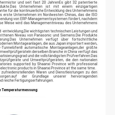
rmistor und seit fast 20 JahrenEs gibt 32 patentierte
odukte.Das Unternehmen ist mit einem einzigartigen
ie für die kontinuierliche Entwicklung des Unternehmens
s erste Unternehmen im Nordwesten Chinas, das die ISO
erwendung von ERP-Managementsystemen fördert, nachdem
iese Weise wird das Managementniveau des Unternehmens
d -entwicklung,Die wichtigsten technischen Leistungen und
chrittenen Niveau von Panasonic und Siemens.Die Produkte
ung.Das Unternehmen verfügt über fortschrittliche
odernen Montageanlagen, die aus Japan importiert werden,
er-Tunnelöfen8 automatische Montageanlagen,der größte
UmweltprüfgeräteIn derselben Branche in China verfügt das
tisierungsgrad und die vollständigsten Prüfverfahren.Das
tzprüfgeräte und Umweltprüfgeräten, die den nationalen
atories supported by Shaanxi Province with professional
 electronic products in Shaanxi Province at the same time.
t zufriedenstellenden Waren und Dienstleistungen zu den
orgen.auf der Grundlage unserer hervorragenden
d reiche Fertigungserfahrungen.