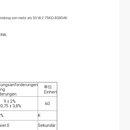
Leistung von mehr als 50 W
2.75
KΩ B3854K
usw.
tungsanforderungen
单位
ung
Einheit
derungen
9 ± 2%
kΩ
20,75 ± 3,8%
5%
K
ier.0
Sekundär