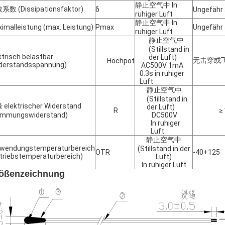
静止空气中 In
数 (Dissipationsfaktor)
δ
Ungefähr 
ruhiger Luft
静止空气中 In
imalleistung (max. Leistung)
Pmax
Ungefähr
ruhiger Luft
静止空气中
(Stillstand in
ktrisch belastbar
der Luft)
无击穿或飞弧 
Hochpot
derstandsspannung)
AC500V 1mA
0.3s in ruhiger
Luft
静止空气中
(Stillstand in
elektrischer Widerstand
der Luft)
R
≥
ämmungswiderstand)
DC500V
In ruhiger
Luft
静止空气中
wendungstemperaturbereich
(Stillstand in der
OTR
-40+125
triebstemperaturbereich)
Luft)
In ruhiger Luft
ößenzeichnung