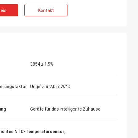
eis
Kontakt
3854 ± 1,5%
d
iv. Sie haben die
e Dienstleistung
nierungsfaktor
Ungefähr 2,0 mW/°C
 voran die
s wir
en.“
ung
Geräte für das intelligente Zuhause
ichtes NTC-Temperatursensor
,