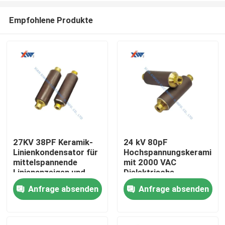
Empfohlene Produkte
27KV 38PF Keramik-
24 kV 80pF
Linienkondensator für
Hochspannungskeramikko
Haus
mittelspannende
mit 2000 VAC
Linienanzeigen und
Dielektrische
Kapazitätsspannungsabteilungen
Festigkeit für Live-
Anfrage absenden
Anfrage absenden
Produkte
Line-Indikatoren
VR Show