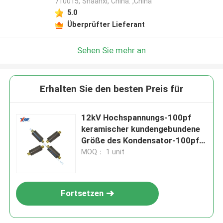
710015, Shaanxi, China. ,China
5.0
Überprüfter Lieferant
Sehen Sie mehr an
Erhalten Sie den besten Preis für
12kV Hochspannungs-100pf
keramischer kundengebundene
Größe des Kondensator-100pf
Smd Kondensator
MOQ： 1 unit
Fortsetzen