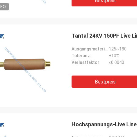
Bestpreis
DEO
Tantal 24KV 150PF Live L
Ausgangsmaterial:
125~180
Toleranz:
±10%
Verlustfaktor:
≤0.0040
Bestpreis
Hochspannungs-Live Line