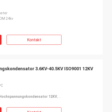
meter
OM 24kv
Kontakt
ngskondensator 3.6KV-40.5KV ISO9001 12KV
PC
 Hochspannungskondensator 12KV
,
Keramischer Hochspannungsko