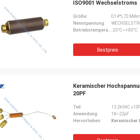
ISO9001 Wechselstroms
Größe:
D14*L72 Milli
Nennspannung:
WECHSELSTR
Betriebstemperatur:
-25°C~+85°C
Bestpreis
Keramischer Hochspannu
20PF
Teil:
13.2kVAC ≤10
Anwendung:
18~22pF
Hervorheben:
Keramischer