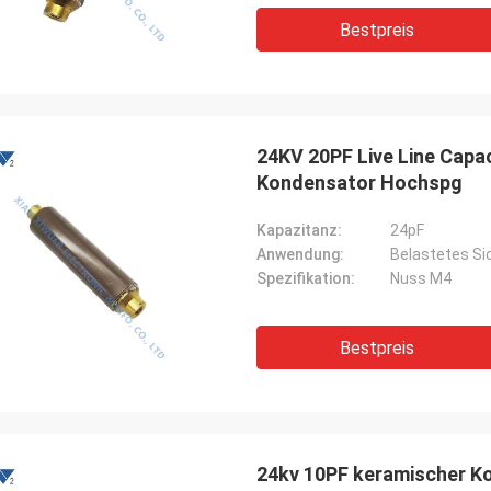
Bestpreis
24KV 20PF Live Line Cap
Kondensator Hochspg
Kapazitanz:
24pF
Anwendung:
Belastetes S
Spezifikation:
Nuss M4
Bestpreis
24kv 10PF keramischer 