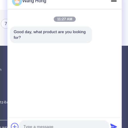
Wang Hong
11:27 AM
7
8
Good day, what product are you looking 
for?
Produkte
n
Keramischer Hochspannungskondensator
Hochspannungstürknauf-Kondensatoren
Hochspannungsfolienkondensator
Datenschutz-Bestimmungen
Alle Kategorien