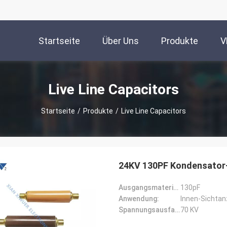
Startseite
Über Uns
Produkte
V
Live Line Capacitors
Startseite
/
Produkte
/
Live Line Capacitors
24KV 130PF Kondensator
Ausgangsmaterial:
130pF
Anwendung:
Innen-Sichtanz
Spannungsausfall:
70 KV