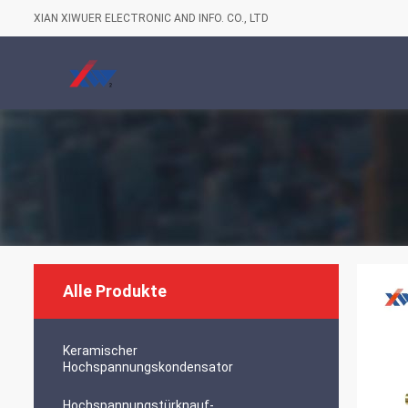
XIAN XIWUER ELECTRONIC AND INFO. CO., LTD
Alle Produkte
Keramischer
Hochspannungskondensator
Hochspannungstürknauf-