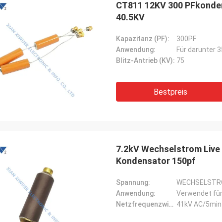
CT811 12KV 300 PFkonde
40.5KV
Kapazitanz (PF):
300PF
Anwendung:
Für darunter 
Blitz-Antrieb (KV):
75
Bestpreis
Heiraten Sie
Richar
R hat eindrucksvolle
„XIWUER ist sehr innovat
ungsfähigkeiten und zeigt gute
ausgezeichnete, intuitiv
7.2kV Wechselstrom Live
sführungsfähigkeiten und hohe
erbracht und untersucht
tqualität.“
Zukunft hinsichtlich, wa
Kondensator 150pf
möglicherweise benötigt
Spannung:
WECHSELSTRO
Anwendung:
Netzfrequenzwiderstandsspannung:
41kV AC/5min