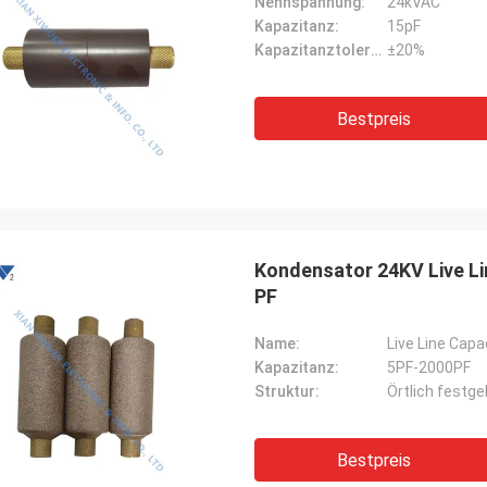
Nennspannung:
24kVAC
Kapazitanz:
15pF
Kapazitanztoleranz:
±20%
Bestpreis
Kondensator 24KV Live L
PF
Name:
Live Line Capa
Kapazitanz:
5PF-2000PF
Struktur:
Örtlich festg
Bestpreis