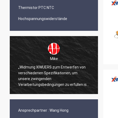
Thermistor PTC NTC
Hochspannungswiderstände
Mike
„Widmung XIWUERS zum Entwerfen von
„XIWUE
verschiedenen Spezifikationen, um
Forsch
unsere zwingenden
Erstau
Verarbeitungsbedingungen zu erfüllen ist
Produk
ein Testament zu unseren Jahren der
Forschung und Entwicklung.“
Ansprechpartner :
Wang Hong