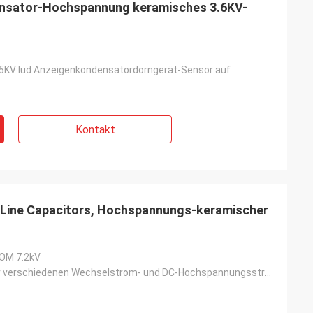
nsator-Hochspannung keramisches 3.6KV-
35KV lud Anzeigenkondensatordorngerät-Sensor auf
Kontakt
d
iv. Sie haben die
e Dienstleistung
 Line Capacitors, Hochspannungs-keramischer
 voran die
s wir
en.“
M 7.2kV
Verwendet für verschiedenen Wechselstrom- und DC-Hochspannungsstromkreis Anwendungen