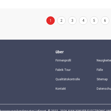
1
2
3
4
5
6
über
Firmenprofil
Neuigkeite
Fabrik Tour
Fälle
Qualitätskontrolle
Sitemap
Kontakt