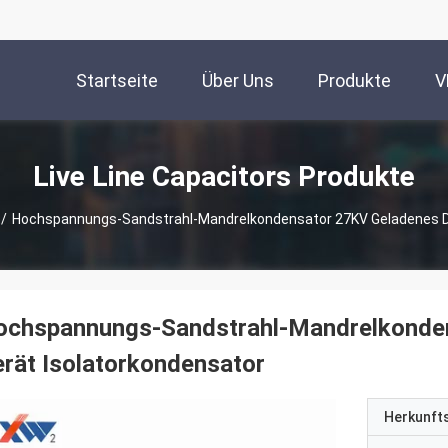
Startseite
Über Uns
Produkte
V
Live Line Capacitors Produkte
/
Hochspannungs-Sandstrahl-Mandrelkondensator 27KV Geladenes Di
ochspannungs-Sandstrahl-Mandrelkonden
rät Isolatorkondensator
Herkunft