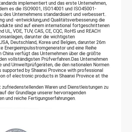
tandards implementiert und das erste Unternehmen,
dem es die ISO9001, ISO14001 und ISO45001-
 des Unternehmens standardisiert und verbessert..
ung und -entwicklung,und Qualitätsverbesserung die
odukte sind auf einem international fortgeschrittenen
ind UL, VDE, TUV, CAS, CE, CQC, RoHS und REACH
ionsanlagen, darunter die wichtigsten
SA, Deutschland, Korea und Belgien, darunter 26m
e Energieimpulsstromgenerator und eine Reihe
n China verfügt das Unternehmen über die größte
den vollständigsten Prüfverfahren.Das Unternehmen
te und Umweltprüfgeräten, die den nationalen Normen
es supported by Shaanxi Province with professional
ion of electronic products in Shaanxi Province at the
mit zufriedenstellenden Waren und Dienstleistungen zu
.auf der Grundlage unserer hervorragenden
en und reiche Fertigungserfahrungen.