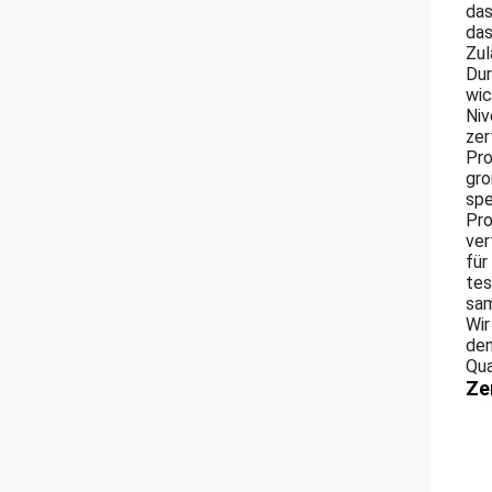
das
das
Zul
Dur
wic
Niv
zer
Pro
gro
spe
Pro
ver
für
tes
sam
Wir
den
Qua
Ze