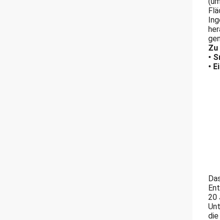
(um
Flä
Ing
her
gen
Zu
• S
• E
Das
Ent
20 
Unt
die