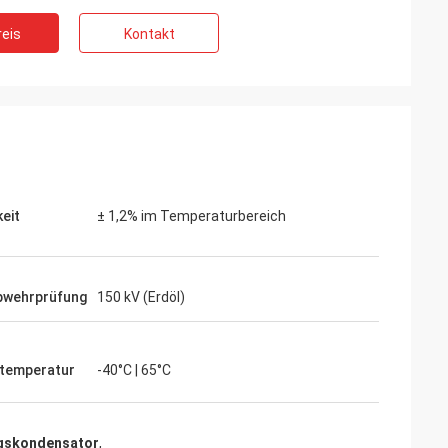
eis
Kontakt
eit
± 1,2% im Temperaturbereich
d
iv. Sie haben die
e Dienstleistung
bwehrprüfung
150 kV (Erdöl)
 voran die
s wir
en.“
stemperatur
-40°C | 65°C
gskondensator
,