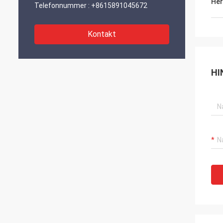
Her
Telefonnummer :
+8615891045672
Kontakt
HI