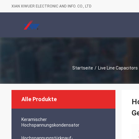
XIAN XIWUER ELECTRONIC AND INFO. CO., LTD
Startseite
/
Live Line Capacitors
Alle Produkte
H
Ge
Keramischer
Hochspannungskondensator
Hochspannungstürknauf-