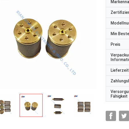
Markenn
Zertifizi
Modelln
Min Best
Preis
Verpacku
Informat
Lieferzeit
Zahlungs
Versorgu
Fähigkeit