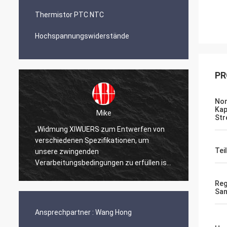
Thermistor PTC NTC
Hochspannungswiderstände
PR
Nom
Kap
Mike
Str
„Widmung XIWUERS zum Entwerfen von
„XIWUE
verschiedenen Spezifikationen, um
Forsch
Teil
unsere zwingenden
Erstau
Verarbeitungsbedingungen zu erfüllen ist
Produk
ein Testament zu unseren Jahren der
Reg
Forschung und Entwicklung.“
San
Ansprechpartner :
Wang Hong