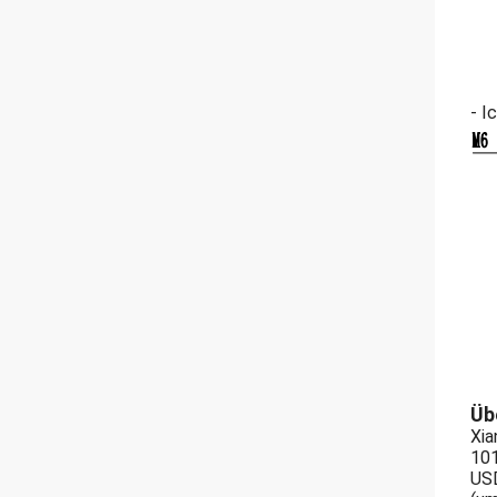
- I
Üb
Xia
101
USD