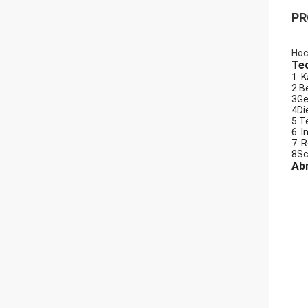
PR
Hoc
Te
1. 
2.B
3Ge
4Di
5.T
6. 
7. 
8Sc
Ab