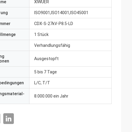
ame
XIWUER
erung
ISO9001,ISO14001,ISO45001
ummer
CDX-S-27kV-P8.5-LD
ellmenge
1 Stück
Verhandlungsfähig
ng
Ausgestopft
ionen
5 bis 7 Tage
bedingungen
L/C, T/T
ngsmaterial-
8.000.000 ein Jahr