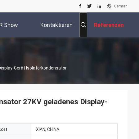
German
R Show
Kontaktieren
Referenzen
Sie Uns
splay-Gerät Isolatorkondensator
sator 27KV geladenes Display-
sort
XIAN, CHINA