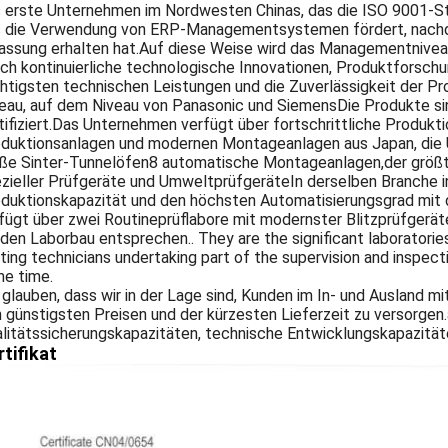
 erste Unternehmen im Nordwesten Chinas, das die ISO 9001-S
 die Verwendung von ERP-Managementsystemen fördert, nach
assung erhalten hat.Auf diese Weise wird das Managementniveau
ch kontinuierliche technologische Innovationen, Produktforsch
htigsten technischen Leistungen und die Zuverlässigkeit der Pr
eau, auf dem Niveau von Panasonic und SiemensDie Produkte s
tifiziert.Das Unternehmen verfügt über fortschrittliche Produkt
duktionsanlagen und modernen Montageanlagen aus Japan, die U
ße Sinter-Tunnelöfen8 automatische Montageanlagen,der größt
zieller Prüfgeräte und UmweltprüfgeräteIn derselben Branche i
duktionskapazität und den höchsten Automatisierungsgrad mit 
fügt über zwei Routineprüflabore mit modernster Blitzprüfgerä
 den Laborbau entsprechen.. They are the significant laboratori
ting technicians undertaking part of the supervision and inspect
e time.
 glauben, dass wir in der Lage sind, Kunden im In- und Ausland 
 günstigsten Preisen und der kürzesten Lieferzeit zu versorgen
litätssicherungskapazitäten, technische Entwicklungskapazität
rtifikat