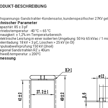
ODUKT-BESCHREIBUNG
hspannungs-Sandstrahler-Kondensator, kundenspezifischer 27KV gela
chnischer Parameter
Kapazität: 85 ± 3 pF
etriebstemperatur: -40 °C ~ 65 °C
nauigkeit: ± 1,2% im Temperaturbereich
elektrische Leistung in einer isolierten Umgebung: 50 Hz 65 kVac / 1 min
eilentladung: 18 kV < 3 pC, Löschen > 25 kV (in Öl)
Impulsabwehrprüfung:150 kV ((Inoil)
Regional Sandstrahlen RZ ≥ 40um
hweißtemperatur: ≥ 200°C
messung