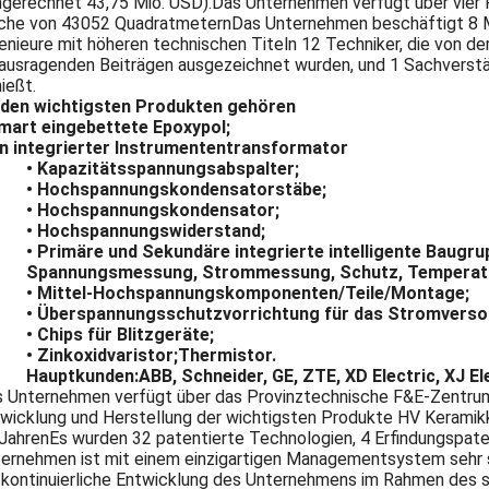
gerechnet 43,75 Mio. USD).Das Unternehmen verfügt über vier 
che von 43052 QuadratmeternDas Unternehmen beschäftigt 8 Mi
enieure mit höheren technischen Titeln 12 Techniker, die von d
ausragenden Beiträgen ausgezeichnet wurden, und 1 Sachverstä
ießt.
 den wichtigsten Produkten gehören
mart eingebettete Epoxypol;
in integrierter Instrumententransformator
• Kapazitätsspannungsabspalter;
• Hochspannungskondensatorstäbe;
• Hochspannungskondensator;
• Hochspannungswiderstand;
• Primäre und Sekundäre integrierte intelligente Baugr
Spannungsmessung, Strommessung, Schutz, Temperat
• Mittel-Hochspannungskomponenten/Teile/Montage;
• Überspannungsschutzvorrichtung für das Stromvers
• Chips für Blitzgeräte;
• Zinkoxidvaristor;Thermistor.
Hauptkunden:
ABB, Schneider, GE, ZTE, XD Electric, XJ El
 Unternehmen verfügt über das Provinztechnische F&E-Zentrum
wicklung und Herstellung der wichtigsten Produkte HV Keramikk
JahrenEs wurden 32 patentierte Technologien, 4 Erfindungspate
ernehmen ist mit einem einzigartigen Managementsystem sehr s
 kontinuierliche Entwicklung des Unternehmens im Rahmen des s