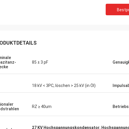
Bestpr
ODUKTDETAILS
inale
azitanz-
85 ± 3 pF
Genauigk
Heiraten Sie
Richar
ecke
R hat eindrucksvolle
„XIWUER ist sehr innovat
ungsfähigkeiten und zeigt gute
ausgezeichnete, intuitiv
18 kV < 3PC, löschen > 25 kV (in Öl)
Impulsa
sführungsfähigkeiten und hohe
erbracht und untersucht
tqualität.“
Zukunft hinsichtlich, wa
möglicherweise benötigt
ionaler
RZ ≥ 40um
Betrieb
dstrahlen
27 KV Hochspannungskondensator
,
Hochspannun