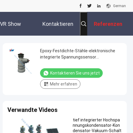
German
VR Show
Kontaktieren
Referenzen
Sie Uns
Epoxy-Festdichte-Stähle-elektronische
integrierte Spannungssensor
Umweltschonend Außenvakuum-
Schaltkreislaufschalter
Kontaktieren Sie uns jetzt
Mehr erfahren
Verwandte Videos
tief integrierter Hochspa
nnungskondensator-Kon
densator-Vakuum-Schalt