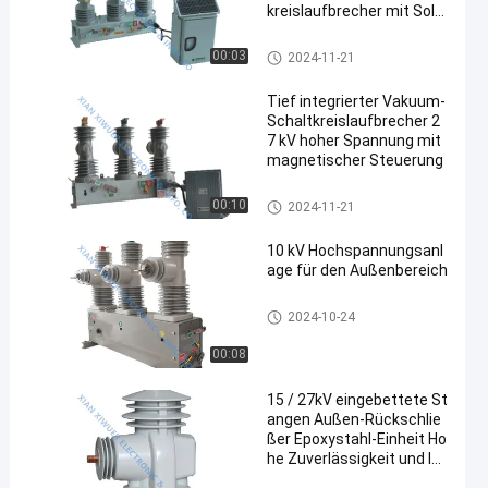
kreislaufbrecher mit Sola
rfunktion
Hochspannungsvakuumleistu
00:03
2024-11-21
ngsschalter
Tief integrierter Vakuum-
Schaltkreislaufbrecher 2
7 kV hoher Spannung mit
magnetischer Steuerung
Hochspannungsvakuumleistu
00:10
2024-11-21
ngsschalter
10 kV Hochspannungsanl
age für den Außenbereich
Hochspannungsvakuumleistu
2024-10-24
ngsschalter
00:08
15 / 27kV eingebettete St
angen Außen-Rückschlie
ßer Epoxystahl-Einheit Ho
he Zuverlässigkeit und la
nge Lebensdauer