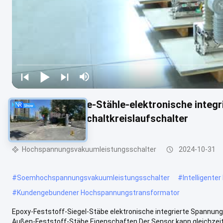
Epoxy-Festdichte-Stähle-elektronische inte
Außenvakuum-Schaltkreislaufschalter
Hochspannungsvakuumleistungsschalter
2024-10-31
#
Soemhochspannungsvakuumleistungsschalter
#
Intelligent
#
Kundengebundener Hochspannungstransformator
Epoxy-Feststoff-Siegel-Stäbe elektronische integrierte Spannu
Außen-Feststoff-Stäbe Eigenschaften Der Sensor kann gleichzeit