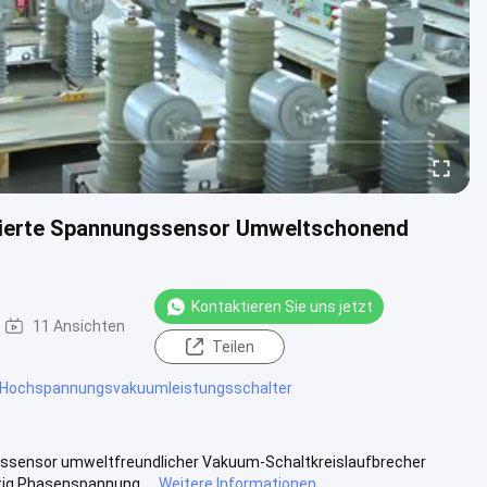
grierte Spannungssensor Umweltschonend
Kontaktieren Sie uns jetzt
11 Ansichten
Teilen
er Hochspannungsvakuumleistungsschalter
ngssensor umweltfreundlicher Vakuum-Schaltkreislaufbrecher
ig Phasenspannung,...
Weitere Informationen